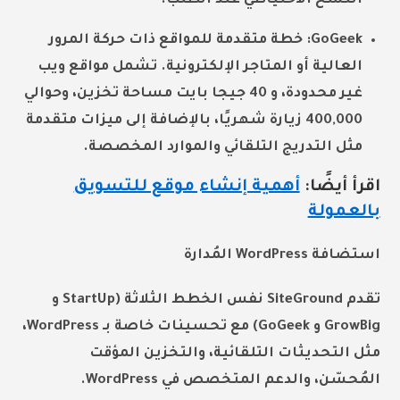
النسخ الاحتياطي عند الطلب.
GoGeek: خطة متقدمة للمواقع ذات حركة المرور
العالية أو المتاجر الإلكترونية. تشمل مواقع ويب
غير محدودة، و 40 جيجا بايت مساحة تخزين، وحوالي
400,000 زيارة شهريًا، بالإضافة إلى ميزات متقدمة
مثل التدريج التلقائي والموارد المخصصة.
اقرأ أيضًا:
أهمية إنشاء موقع للتسويق
بالعمولة
استضافة WordPress المُدارة
تقدم SiteGround نفس الخطط الثلاثة (StartUp و
GrowBig و GoGeek) مع تحسينات خاصة بـ WordPress،
مثل التحديثات التلقائية، والتخزين المؤقت
المُحسّن، والدعم المتخصص في WordPress.