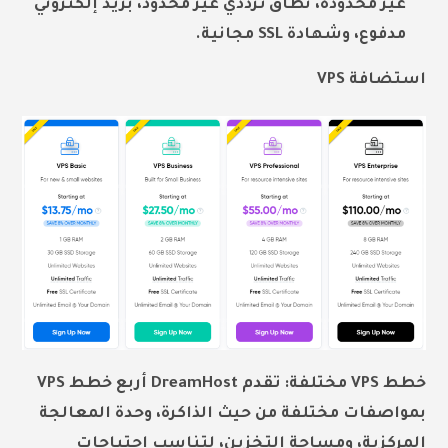
غير محدودة، نطاق ترددي غير محدود، بريد إلكتروني
مدفوع، وشهادة SSL مجانية.
استضافة VPS
خطط VPS مختلفة: تقدم DreamHost أربع خطط VPS
بمواصفات مختلفة من حيث الذاكرة، وحدة المعالجة
المركزية، ومساحة التخزين، لتناسب احتياجات