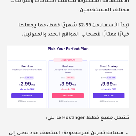
الاستضافة المشتركة لتناسب احتياجات وميزانيات
مختلف المستخدمين.
تبدأ الأسعار من 2.99$ شهريًا فقط، مما يجعلها
خيارًا ممتازًا لأصحاب المواقع الجدد والمدونين.
تشمل جميع خطط Hostinger ما يلي:
مساحة تخزين غير محدودة: استضف عدد يصل إلى