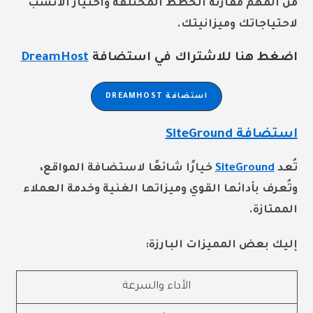
من المهم مقارنة الخطط المختلفة واختيار الأنسب
لاحتياجاتك وميزانيتك.
اضغط هنا للاشتراك في استضافة
DreamHost
استضافة DREAMHOST
استضافة SiteGround
تُعد
SiteGround
خيارًا شائعًا لاستضافة المواقع،
وتُعرف بأدائها القوي وميزاتها الغنية وخدمة العملاء
الممتازة.
إليك بعض المميزات البارزة:
الأداء والسرعة