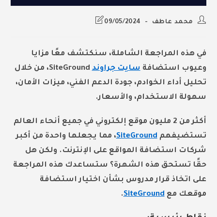
Post
Post
محمد عاطف
09/05/2024
last
author:
modified:
في هذه المراجعة الشاملة، سنكتشف معًا مزايا
وعيوب استضافة
سايت جراوند
SiteGround، من خلال
تحليل أداء الخوادم، جودة الدعم الفني، ميزات الأمان،
سهولة الاستخدام، والأسعار.
أكثر من 2 مليون موقع إلكتروني في جميع أنحاء العالم
تستضيفهم
SiteGround
، مما يجعلها واحدة من أكبر
شركات استضافة المواقع على الإنترنت. ولكن هل
حقًا تستحق هذه الشهرة؟ ستساعدك هذه المراجعة
على اتخاذ قرار مدروس بشأن اختيار استضافة
موقعك مع
SiteGround
.