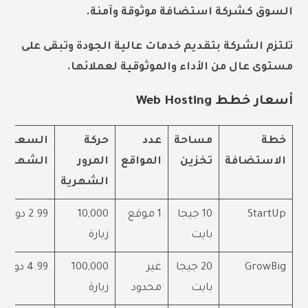
السوق كشركة استضافة موثوقة وآمنة.
تلتزم الشركة بتقديم خدمات عالية الجودة وتبقى على
مستوى عال من الأداء والموثوقية لعملائها.
أسعار خطط Web Hosting
خطة
مساحة
عدد
حركة
السعر
الاستضافة
تخزين
المواقع
المرور
الشهري
الشهرية
StartUp
10 جيجا
1 موقع
10,000
2.99 دولار
بايت
زيارة
GrowBig
20 جيجا
غير
100,000
4.99 دولار
بايت
محدود
زيارة