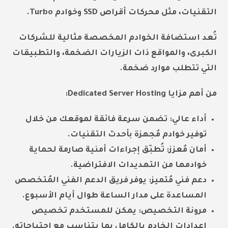
التقنيات، مثل محركات أقراص SSD وخوادم Turbo.
تُعد استضافة الخوادم المخصصة مثالية للشركات
الكبرى، والمواقع ذات الزيارات الضخمة، والتطبيقات
التي تتطلب موارد ضخمة.
من أهم مزايا Dedicated Server Hosting:
أداء عالي: تضمن سرعة فائقة لموقعك من خلال
توفير خوادم مُجهزة بأحدث التقنيات.
أمان مُعزز: تُطبّق إجراءات أمنية صارمة لحماية
خوادمها من التهديدات الافتراضية.
دعم فني مُتميز: يوفر فريق الدعم الفني المُتخصص
المساعدة على مدار الساعة طوال أيام الأسبوع.
مرونة التخصيص: يمكن للمستخدم تخصيص
إعدادات الخادم بالكامل بما يتناسب مع احتياجاته.